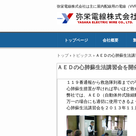
弥栄電線株式会社は主に屋内配線用の電線（VV
トップページ
会社概要
トップ
›
トピックス
›
ＡＥＤの心肺蘇生法講
ＡＥＤの心肺蘇生法講習会を開
１１９番通報から救急隊到着までの
心肺蘇生措置が早ければ早いほど救
弊社では、ＡＥＤ（自動体外式除細
万一の場合にも適切に使用できるよ
心肺蘇生法講習会を２０１３年１１