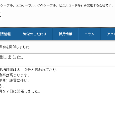
Fケーブル、エコケーブル、CVFケーブル、ビニルコード等）を製造する会社です。
製品情報
弥栄のこだわり
採用情報
コラム
アク
習会を開催しました。
催しました。
平均時間は８．２分と言われており、
命率は高まります。
動器）設置に伴い、
う、
月２７日に開催しました。